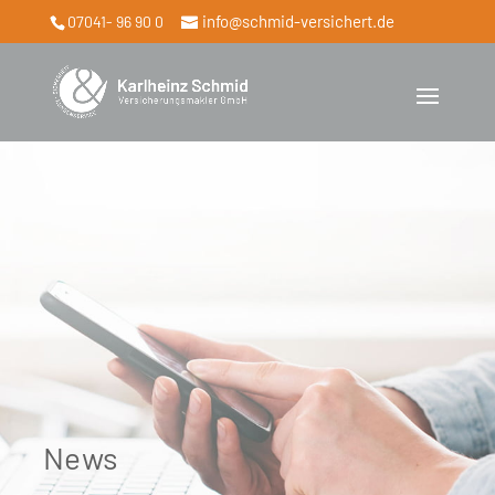
info@schmid-versichert.de
07041- 96 90 0
News