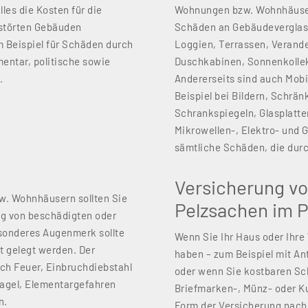
les die Kosten für die
Wohnungen bzw. Wohnhäusern 
rstörten Gebäuden
Schäden an Gebäudeverglasu
m Beispiel für Schäden durch
Loggien, Terrassen, Verand
entar, politische sowie
Duschkabinen, Sonnenkollek
.
Andererseits sind auch Mob
Beispiel bei Bildern, Schrän
Schrankspiegeln, Glasplatte
Mikrowellen-, Elektro- und 
sämtliche Schäden, die dur
Versicherung v
w. Wohnhäusern sollten Sie
Pelzsachen im P
ng von beschädigten oder
sonderes Augenmerk sollte
Wenn Sie Ihr Haus oder Ihre
t gelegt werden. Der
haben – zum Beispiel mit A
rch Feuer, Einbruchdiebstahl
oder wenn Sie kostbaren Sch
agel, Elementargefahren
Briefmarken-, Münz- oder Ku
n.
Form der Versicherung nach