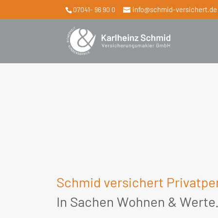
info@schmid-versichert.de
07041- 96 90 0
Schmid versichert Privatpe
In Sachen Wohnen & Werte