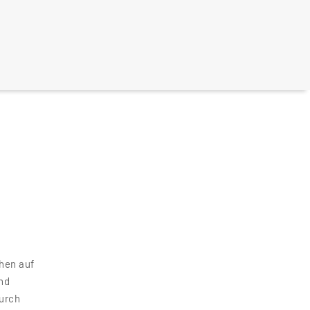
hen auf
nd
durch