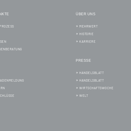
NKTE
ÜBER UNS
PROZESS
MEHRWERT
HISTORIE
SSEN
KARRIERE
NENBERATUNG
PRESSE
HANDELSBLATT
HADENMELDUNG
HANDELSBLATT
ERN
WIRTSCHAFTSWOCHE
SCHLÜSSE
WELT