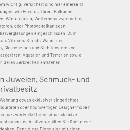
wichtig. Versichert sind hier einerseits
ngen, wie Fenster, Türen, Balkonen,
en, Wintergärten, Wetterschutzvorbauten,
toren, oder Photovoltaikanlagen.
iliarverglasungen eingeschlossen: Zum
ken, Vitrinen, Stand-, Wand- und
n, Glasscheiben und Sichtfenstern von
Gasgeräten, Aquarien und Terrarien sowie
ch deren Zerbrechen entstehen.
on Juwelen, Schmuck- und
rivatbesitz
 Wohnung etwas exklusiver eingerichtet
ntiquitäten oder hochwertigen Designermöbeln
muck, wertvolle Uhren, eine exklusive
nstsammlung besitzen, sollten Sie über diese
denken. Denn diese Dinge sind mit einer