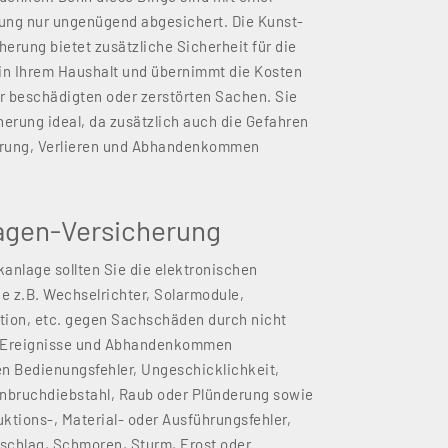
ung nur ungenügend abgesichert. Die Kunst-
rung bietet zusätzliche Sicherheit für die
in Ihrem Haushalt und übernimmt die Kosten
er beschädigten oder zerstörten Sachen. Sie
herung ideal, da zusätzlich auch die Gefahren
örung, Verlieren und Abhandenkommen
lagen-Versicherung
kanlage sollten Sie die elektronischen
 z.B. Wechselrichter, Solarmodule,
tion, etc. gegen Sachschäden durch nicht
e Ereignisse und Abhandenkommen
n Bedienungsfehler, Ungeschicklichkeit,
Einbruchdiebstahl, Raub oder Plünderung sowie
uktions-, Material- oder Ausführungsfehler,
zschlag, Schmoren, Sturm, Frost oder