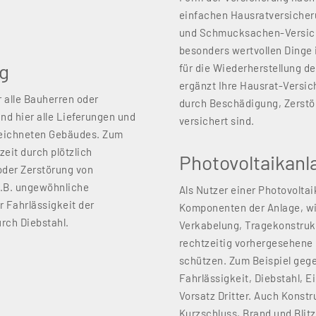
einfachen Hausratversicher
und Schmucksachen-Versiche
besonders wertvollen Dinge 
ng
für die Wiederherstellung d
ergänzt Ihre Hausrat-Versic
r alle Bauherren oder
durch Beschädigung, Zerst
nd hier alle Lieferungen und
versichert sind.
zeichneten Gebäudes. Zum
eit durch plötzlich
Photovoltaikan
der Zerstörung von
z.B. ungewöhnliche
Als Nutzer einer Photovoltai
 Fahrlässigkeit der
Komponenten der Anlage, wie
rch Diebstahl.
Verkabelung, Tragekonstruk
rechtzeitig vorhergesehen
schützen. Zum Beispiel gege
Fahrlässigkeit, Diebstahl, 
Vorsatz Dritter. Auch Konstr
Kurzschluss, Brand und Blit