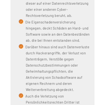
dieser auf einer Datenrechtsverletzung
anderen Cyberrechtsverletzung beruht.
oder einer anderen Cyber-
Die Eigenschadenversicherung hingegen deckt
Rechtsverletzung beruht, ab.
Schäden an Hard- und Software sowie den
Die Eigenschadenversicherung
Datenbeständen ab, die im Unternehmen
hingegen, deckt Schäden an Hard- und
entstanden sind, wie z.B. Datenverluste durch
Software sowie an den Datenbeständen
Hackerangriffe, Verlust von Datenträgern, Verstöße
ab, die bei Ihnen entstanden sind.
gegen Datenschutzbestimmungen oder
Darüber hinaus sind auch Datenverluste
Geheimhaltungspflichten, Aktivierung von
durch Hackerangriffe, der Verlust von
Schadsoftware auf eigenen Rechnern und deren
Datenträgern, Verstöße gegen
Weiterverbreitung sowie die Verletzung von
Datenschutzbestimmungen oder
Persönlichkeitsrechten Dritter.
Geheimhaltungspflichten, die
Wir beraten Sie hierzu mit unserer Expertise
Aktivierung von Schadsoftware auf
kompetent und umfassend!
eigenen Rechnern und deren
Weiterverbreitung abgedeckt.
Auch die Verletzung von
Persönlichkeitsrechten Dritter ist