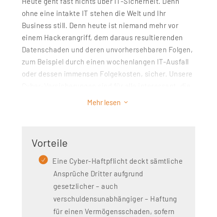
Heute geht fast nichts über IT-Sicherheit. Denn
ohne eine intakte IT stehen die Welt und Ihr
Business still. Denn heute ist niemand mehr vor
einem Hackerangriff, dem daraus resultierenden
Datenschaden und deren unvorhersehbaren Folgen,
zum Beispiel durch einen wochenlangen IT-Ausfall
oder dessen immensen Folgekosten, sicher. Unsere
Cyber-Versicherungen sind für alle interessant, die
Daten vorhalten oder archivieren, online aktiv sind
Mehr lesen
3
und/oder Daten elektronisch austauschen.
Wenn Sie in Ihrem Unternehmen sensible Daten, wie
Vorteile
z.B. Kundendaten, verwalten, auf ihren Servern
archivieren und/oder online aktiv sind, empfiehlt
Eine Cyber-Haftpflicht deckt sämtliche
sich eine Cyber-Versicherung. Die eingeschlossene
Ansprüche Dritter aufgrund
Haftpflicht deckt dabei Ansprüche Dritter aufgrund
gesetzlicher – auch
gesetzlicher – auch verschuldensunabhängiger –
verschuldensunabhängiger – Haftung
Haftung für einen Vermögensschaden ab, sofern
für einen Vermögensschaden, sofern
dieser auf einer Datenrechtsverletzung oder einer