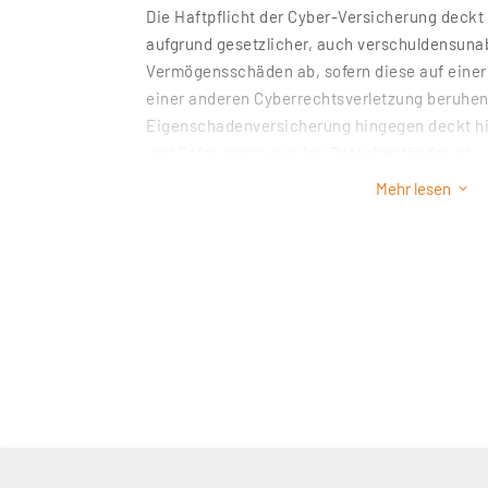
Die Haftpflicht der Cyber-Versicherung deckt
aufgrund gesetzlicher, auch verschuldensuna
Vermögensschäden ab, sofern diese auf einer
einer anderen Cyberrechtsverletzung beruhen
Eigenschadenversicherung hingegen deckt hi
und Software sowie den Datenbeständen ab,
entstanden sind.
Mehr lesen
3
Somit sind Sie im Fall von Datenverlusten du
Verlust von Datenträgern, Verstöße gegen D
oder Geheimhaltungspflichten, die Aktivieru
eigenen Rechnern und deren Weiterverbreitun
Persönlichkeitsrechten Dritter bestens geschü
als Experten gerne.
Sprechen Sie mit uns über Ihre Cyber-Versic