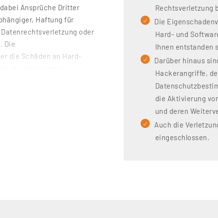
 dabei Ansprüche Dritter
Rechtsverletzung b
bhängiger, Haftung für
Die Eigenschadenv
 Datenrechtsverletzung oder
Hard- und Softwar
. Die
Ihnen entstanden s
er die Schäden an Hard-
Darüber hinaus sin
 die im Unternehmen
Hackerangriffe, de
Datenschutzbestim
die Aktivierung v
rch Hackerangriffe, den
und deren Weiterv
atenschutzbestimmungen
ng von Schadsoftware auf
Auch die Verletzung
g sowie die Verletzung von
eingeschlossen.
tzt. Wir beraten Sie hierzu
herung!