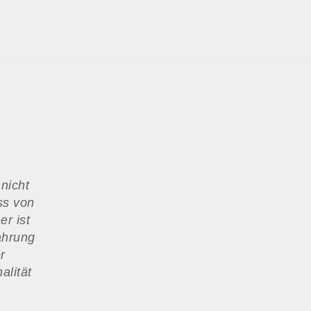
nicht
ess von
r ist
ahrung
r
alität