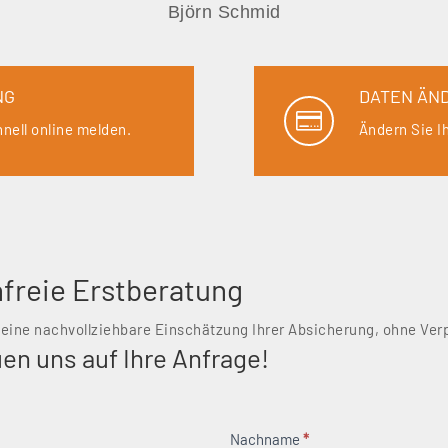
Björn Schmid
NG
DATEN ÄN

nell online melden.
Ändern Sie I
freie Erstberatung
 eine nachvollziehbare Einschätzung Ihrer Absicherung, ohne Ver
uen uns auf Ihre Anfrage!
lar
Nachname
*