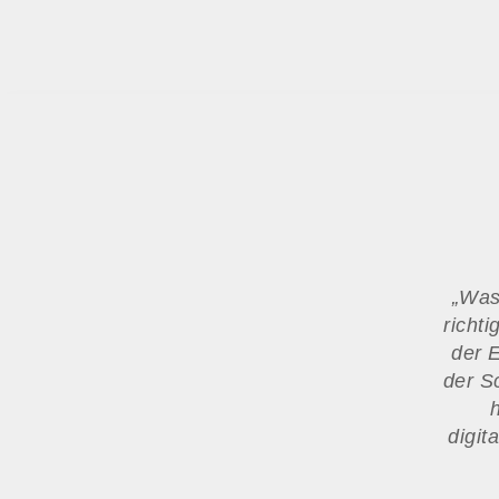
„
Was 
richti
der 
der S
digit