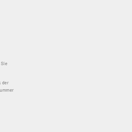
 Sie
k der
 Nummer