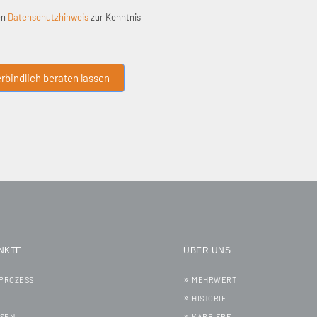
en
Datenschutzhinweis
zur Kenntnis
rbindlich beraten lassen
NKTE
ÜBER UNS
PROZESS
MEHRWERT
HISTORIE
SSEN
KARRIERE