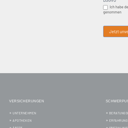
DSGVO
*
Ich habe d
genommen
Jetzt unve
VERSICHERUNGEN
SCHWERPU
UNTERNEHMEN
BERATUNGS
APOTHEKEN
ERFAHRUNG
ÄRZTE
SPEZIALWI