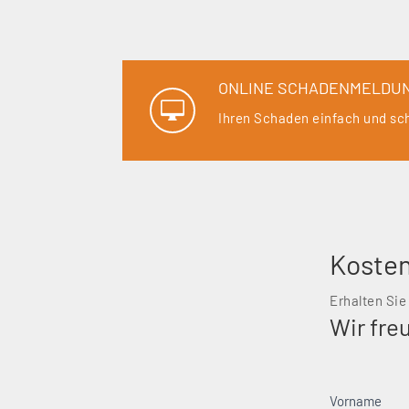
ONLINE SCHADENMELDU

Ihren Schaden einfach und sch
Kosten
Erhalten Sie
Wir fre
Kontaktformu
Vorname