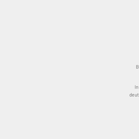
B
In
deut