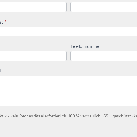
sse
*
n
Telefonnummer
t
iv – kein Rechenrätsel erforderlich. 100 % vertraulich · SSL-geschützt · k