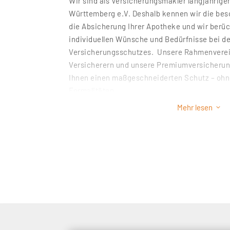
Wir sind als Versicherungsmakler langjährige
Württemberg e.V. Deshalb kennen wir die be
die Absicherung Ihrer Apotheke und wir berüc
individuellen Wünsche und Bedürfnisse bei de
Versicherungsschutzes. Unsere Rahmenvere
Versicherern und unsere Premiumversicheru
Ihnen einen maßgeschneiderten Schutz – ohn
Formalitäten.
Sie können sich Ihrer Hauptaufgabe widmen: 
Mehr lesen
3
Ganz gleich, ob es um Haftung & Recht, Sachw
Mobilität & Transport oder um Gesundheit & V
Sie ebenso umfassend wie kompetent und ent
Apothekenversicherung. Dabei kommt uns uns
für die Risikosituation von Apotheken und im
wie unsere langjährige, vertrauensvolle Zus
Apotheken in Baden-Württemberg und in and