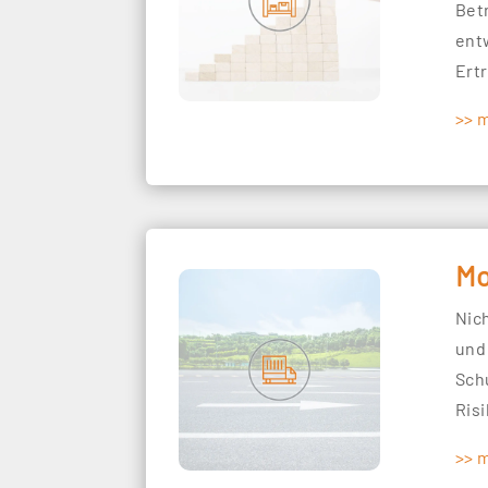
Betr
ent
Ert
>> 
Mo
Nic
und
Sch
Ris
>> 