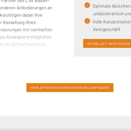
r Partner des LAV Baden-
Optimale Absicheru
sonderen Anforderungen an
unbürokratisch un
ksichtigen dabei Ihre
Volle Konzentration
r Gestaltung Ihres
Kerngeschäft
inbarungen mit namhaften
ngs-Konzepte ermöglichen
INFOBLATT APOTHEKEN
e viel Zeitaufwand und
Der Führung Ihrer Apotheke.
erte & Ertragsausfall,
orsorge geht. Wir beraten
wickeln Ihre optimale
HIER APOTHEKENVERSICHERUNG ANFRAGEN
er sehr gutes Verständnis
 Heilwesen ebenso zugute,
ammenarbeit mit über 300
eren Bundesländern.