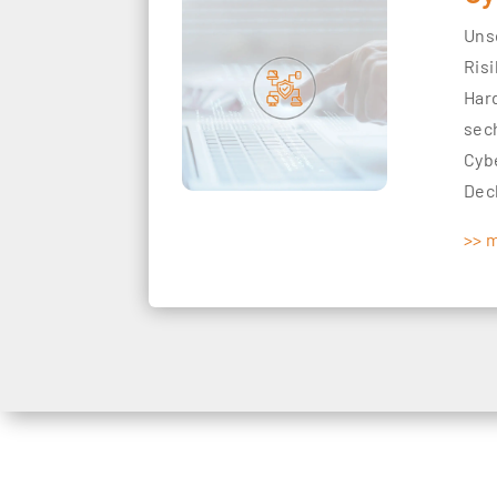
Uns
Ris
Har
sec
Cyb
Dec
>> 