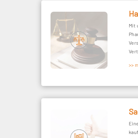
Ha
Mit
Pha
Ver
Ver
>> 
Sa
Ein
kau