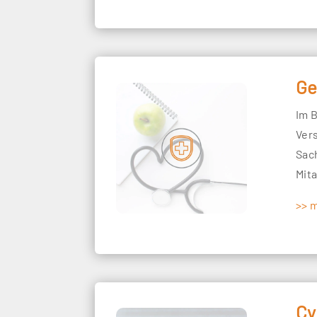
Ge
Im 
Ver
Sac
Mit
>> 
Cy