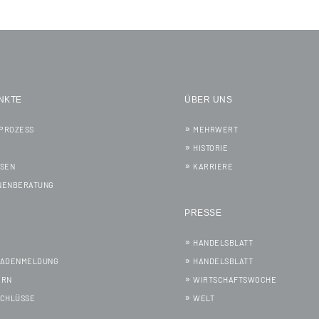
NKTE
ÜBER UNS
PROZESS
MEHRWERT
HISTORIE
SSEN
KARRIERE
NENBERATUNG
PRESSE
HANDELSBLATT
HADENMELDUNG
HANDELSBLATT
ERN
WIRTSCHAFTSWOCHE
SCHLÜSSE
WELT