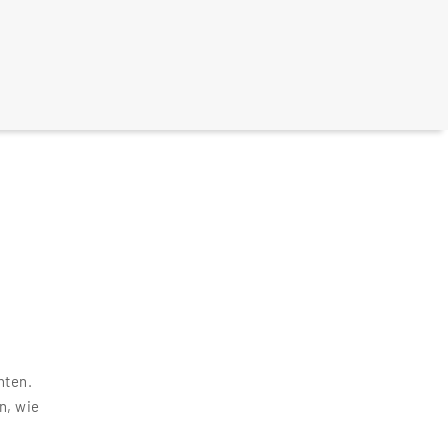
hten.
n, wie