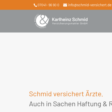
info@schmid-versichert.de
07041- 96 90 0
Schmid versichert Ärzte.
Auch in Sachen Haftung & 