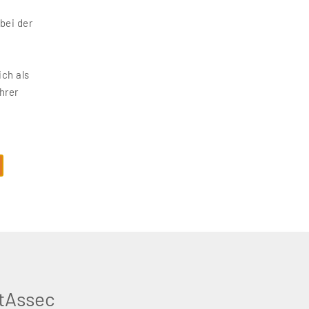
bei der
ich als
hrer
tAssec