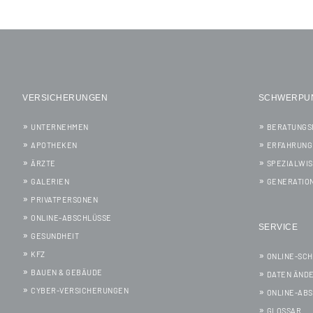
VERSICHERUNGEN
SCHWERPU
UNTERNEHMEN
BERATUNGS
APOTHEKEN
ERFAHRUNG
ÄRZTE
SPEZIALWI
GALERIEN
GENERATIO
PRIVATPERSONEN
ONLINE-ABSCHLÜSSE
SERVICE
GESUNDHEIT
KFZ
ONLINE-SC
BAUEN & GEBÄUDE
DATEN ÄND
CYBER-VERSICHERUNGEN
ONLINE-AB
GLOSSAR