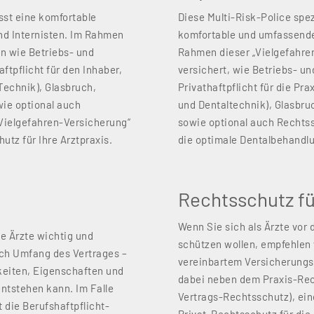
sst eine komfortable
Diese Multi-Risk-Police spez
nd Internisten. Im Rahmen
komfortable und umfassende 
en wie Betriebs- und
Rahmen dieser „Vielgefahren“
ftpflicht für den Inhaber,
versichert, wie Betriebs- u
Technik), Glasbruch,
Privathaftpflicht für die Pr
wie optional auch
und Dentaltechnik), Glasbru
Vielgefahren-Versicherung“
sowie optional auch Rechtss
utz für Ihre Arztpraxis.
die optimale Dentalbehandl
Rechtsschutz fü
Wenn Sie sich als Ärzte vor 
le Ärzte wichtig und
schützen wollen, empfehlen 
ach Umfang des Vertrages –
vereinbartem Versicherungs
gkeiten, Eigenschaften und
dabei neben dem Praxis-Rech
entstehen kann. Im Falle
Vertrags-Rechtsschutz), ei
 die Berufshaftpflicht-