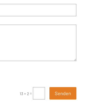
Senden
=
13 + 2