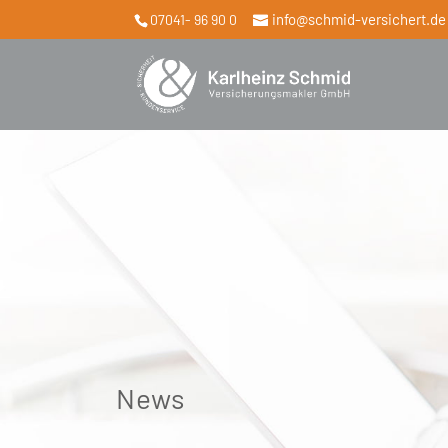
info@schmid-versichert.de
07041- 96 90 0
News