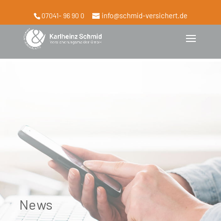
info@schmid-versichert.de
07041- 96 90 0
News