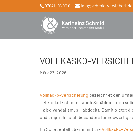
info@schmid-versichert.de
07041- 96 90 0
VOLLKASKO-VERSICH
März 27, 2026
Vollkasko-Versicherung
bezeichnet den umfas
Teilkaskoleistungen auch Schäden durch selbs
– also Vandalismus – abdeckt. Damit bietet di
und empfiehlt sich besonders für neuwertige 
Im Schadenfall übernimmt die
Vollkasko-Vers