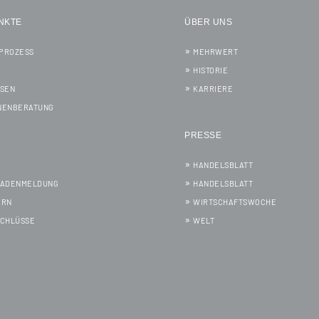
NKTE
ÜBER UNS
PROZESS
MEHRWERT
HISTORIE
SSEN
KARRIERE
NENBERATUNG
PRESSE
HANDELSBLATT
HADENMELDUNG
HANDELSBLATT
ERN
WIRTSCHAFTSWOCHE
SCHLÜSSE
WELT