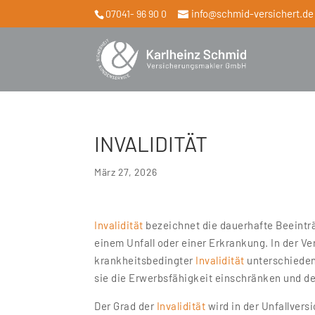
info@schmid-versichert.de
07041- 96 90 0
INVALIDITÄT
März 27, 2026
Invalidität
bezeichnet die dauerhafte Beeinträ
einem Unfall oder einer Erkrankung. In der Ve
krankheitsbedingter
Invalidität
unterschieden
sie die Erwerbsfähigkeit einschränken und 
Der Grad der
Invalidität
wird in der Unfallver