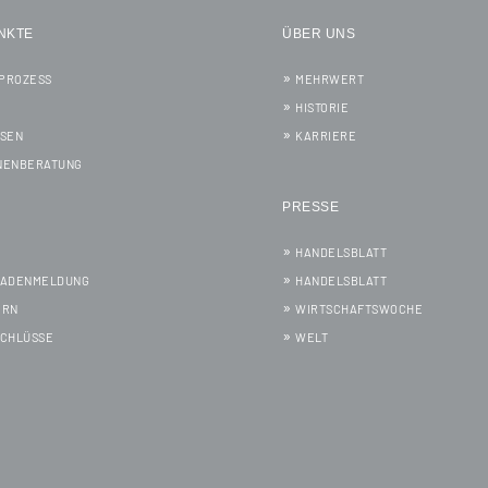
NKTE
ÜBER UNS
PROZESS
MEHRWERT
HISTORIE
SSEN
KARRIERE
NENBERATUNG
PRESSE
HANDELSBLATT
HADENMELDUNG
HANDELSBLATT
ERN
WIRTSCHAFTSWOCHE
SCHLÜSSE
WELT