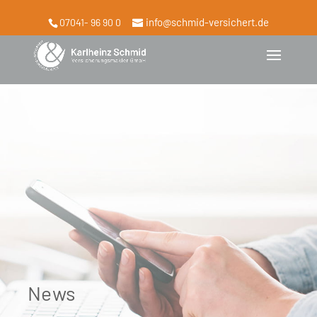
info@schmid-versichert.de
07041- 96 90 0
News