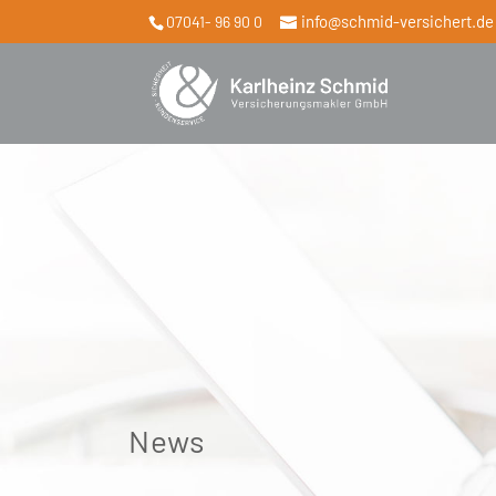
info@schmid-versichert.de
07041- 96 90 0
News