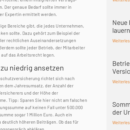
. Der genaue Bedarf sollte immer in
r Expertin ermittelt werden.
Neue 
nige Bereiche gibt, die jedes Unternehmen,
lauern
en sollte. Dazu gehört zum Beispiel der
aller rechtlichen Auseinandersetzungen
Weiterle
ßerdem sollte jeder Betrieb, der Mitarbeiter
auf das Arbeitsrecht legen.
Betrie
zu niedrig ansetzen
Versi
sschutzversicherung richtet sich nach
Weiterle
en dem Jahresumsatz, der Anzahl der
Versicherers und der Höhe der
me. Tipp: Sparen Sie hier nicht am falschen
Somme
rungssumme auf keinen Fall unter 500.000
der Ur
summe sogar 1 Million Euro. Auch ein
u deutlich höheren Beiträgen. Ob das für
Weiterle
atungsgespräch abklären.