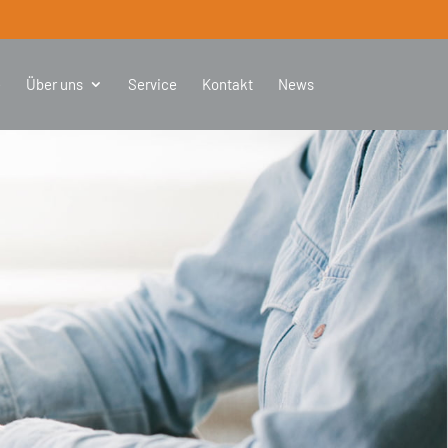
e
Über uns
Service
Kontakt
News