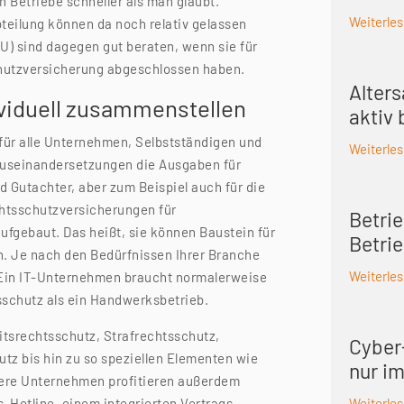
 Betriebe schneller als man glaubt.
Weiterle
eilung können da noch relativ gelassen
U) sind dagegen gut beraten, wenn sie für
chutzversicherung abgeschlossen haben.
Alter
ividuell zusammenstellen
aktiv
für alle Unternehmen, Selbstständigen und
Weiterle
 Auseinandersetzungen die Ausgaben für
 Gutachter, aber zum Beispiel auch für die
echtsschutzversicherungen für
Betrie
ufgebaut. Das heißt, sie können Baustein für
Betri
n. Je nach den Bedürfnissen Ihrer Branche
Weiterle
 Ein IT-Unternehmen braucht normalerweise
schutz als ein Handwerksbetrieb.
tsrechtsschutz, Strafrechtsschutz,
Cyber-
tz bis hin zu so speziellen Elementen wie
nur i
lere Unternehmen profitieren außerdem
s-Hotline, einem integrierten Vertrags-
Weiterle