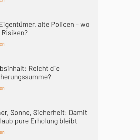
Eigentümer, alte Policen – wo
 Risiken?
sen
bsinhalt: Reicht die
cherungs­summe?
sen
r, Sonne, Sicherheit: Damit
laub pure Erholung bleibt
sen