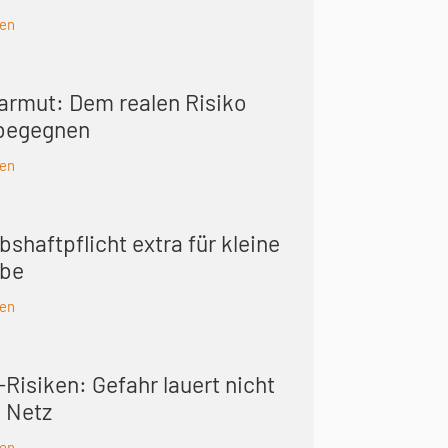
sen
sarmut: Dem realen Risiko
 begegnen
sen
bshaft­pflicht extra für kleine
ebe
sen
Risiken: Gefahr lauert nicht
m Netz
sen