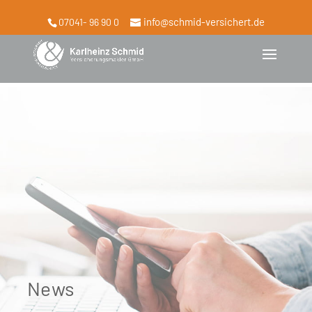
info@schmid-versichert.de
07041- 96 90 0
News