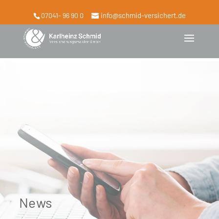
info@schmid-versichert.de
07041- 96 90 0
News