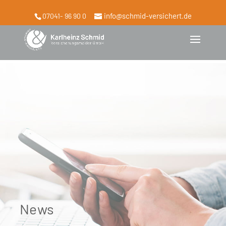
info@schmid-versichert.de
07041- 96 90 0
News