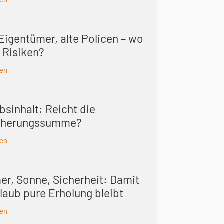
Eigentümer, alte Policen – wo
 Risiken?
sen
bsinhalt: Reicht die
cherungs­summe?
sen
r, Sonne, Sicherheit: Damit
laub pure Erholung bleibt
sen