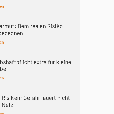
sen
sarmut: Dem realen Risiko
 begegnen
sen
bshaft­pflicht extra für kleine
ebe
sen
Risiken: Gefahr lauert nicht
m Netz
sen