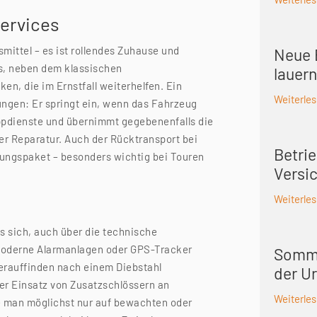
Services
mittel – es ist rollendes Zuhause und
Neue 
es, neben dem klassischen
lauern
n, die im Ernstfall weiterhelfen. Ein
Weiterle
zungen: Er springt ein, wenn das Fahrzeug
eppdienste und übernimmt gegebenenfalls die
er Reparatur. Auch der Rücktransport bei
Betrie
tungspaket – besonders wichtig bei Touren
Versi
Weiterle
es sich, auch über die technische
oderne Alarmanlagen oder GPS-Tracker
Somme
rauffinden nach einem Diebstahl
der Ur
er Einsatz von Zusatzschlössern an
Weiterle
e man möglichst nur auf bewachten oder