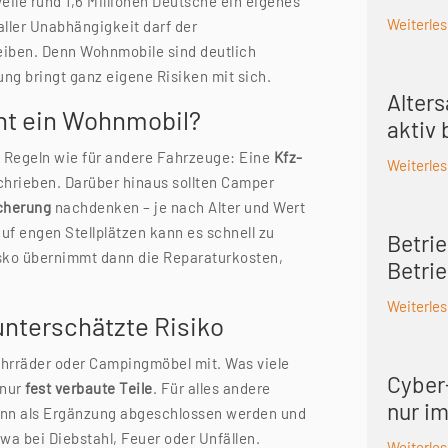
ile rund 1,6 Millionen Deutsche ein eigenes
Weiterle
ller Unabhängigkeit darf der
eiben. Denn Wohnmobile sind deutlich
ng bringt ganz eigene Risiken mit sich.
Alter
ht ein Wohnmobil?
aktiv
e Regeln wie für andere Fahrzeuge: Eine
Kfz-
Weiterle
chrieben. Darüber hinaus sollten Camper
icherung
nachdenken – je nach Alter und Wert
f engen Stellplätzen kann es schnell zu
Betrie
ko übernimmt dann die Reparaturkosten,
Betri
Weiterle
unterschätzte Risiko
hrräder oder Campingmöbel mit. Was viele
Cyber-
 nur
fest verbaute Teile
. Für alles andere
nur i
ann als Ergänzung abgeschlossen werden und
wa bei Diebstahl, Feuer oder Unfällen.
Weiterle