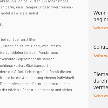
 Fahrzeug auch bei kurzen Zwischenstopps
en dafür, dass Camper unbeschwert reisen –
Wenn 
obil ist wie sie selbst.
begin
ht
Weiterle
 bei Schäden an Dritten
Schut
l, Glasbruch, Sturm, Hagel, Wildunfällen
bstverschuldeten Schäden, Vandalismus
Weiterle
est verbaute Gegenstände im Camper
achtungskosten, Rücktransport
ndern ein Stück Lebensgefühl. Damit dieses
Eleme
rd, sollte die Absicherung ebenso individuell
durch
Eine professionelle Beratung ermittelt das
verme
it der nächste Roadtrip entspannt und sicher
Weiterle