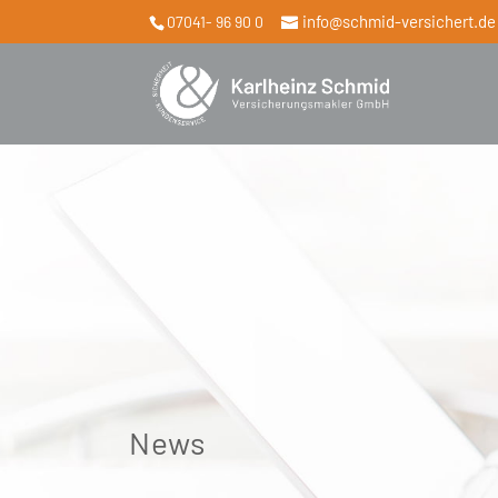
info@schmid-versichert.de
07041- 96 90 0
News