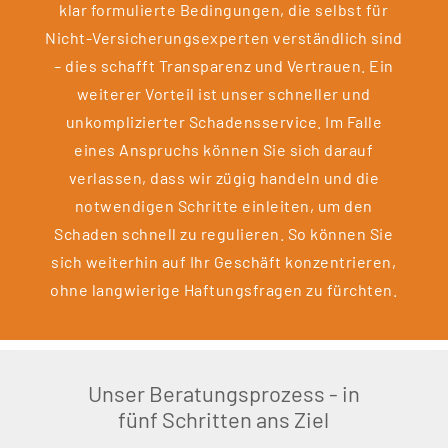
klar formulierte Bedingungen, die selbst für
Nicht-Versicherungsexperten verständlich sind
– dies schafft Transparenz und Vertrauen. Ein
weiterer Vorteil ist unser schneller und
unkomplizierter Schadensservice. Im Falle
eines Anspruchs können Sie sich darauf
verlassen, dass wir zügig handeln und die
notwendigen Schritte einleiten, um den
Schaden schnell zu regulieren. So können Sie
sich weiterhin auf Ihr Geschäft konzentrieren,
ohne langwierige Haftungsfragen zu fürchten.
Unser Beratungsprozess - in
fünf Schritten ans Ziel