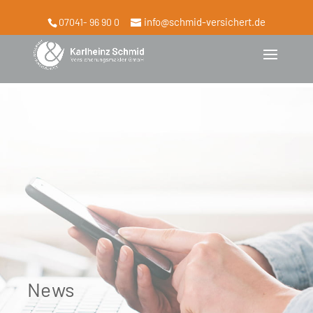
info@schmid-versichert.de
07041- 96 90 0
News