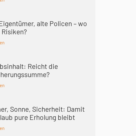
Eigentümer, alte Policen – wo
 Risiken?
sen
bsinhalt: Reicht die
cherungs­summe?
sen
r, Sonne, Sicherheit: Damit
laub pure Erholung bleibt
sen