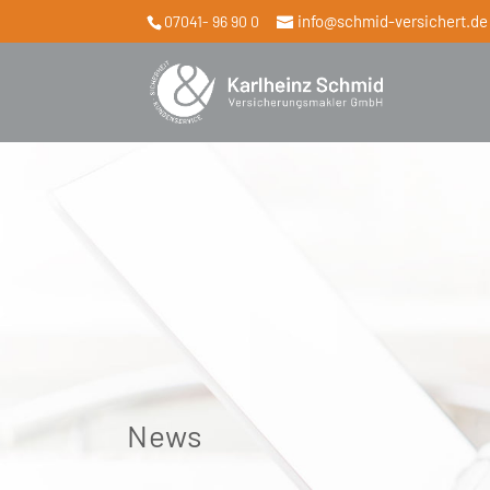
info@schmid-versichert.de
07041- 96 90 0
News