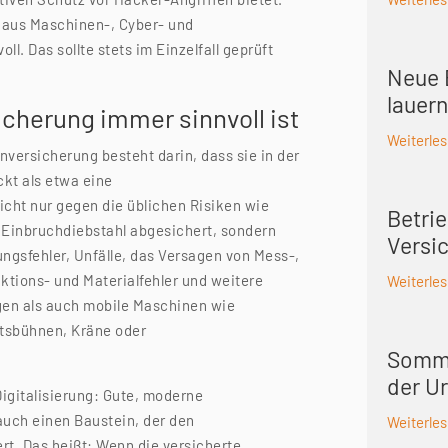
 aus Maschinen-, Cyber- und
ll. Das sollte stets im Einzelfall geprüft
Neue 
lauern
herung immer sinnvoll ist
Weiterle
nversicherung besteht darin, dass sie in der
ckt als etwa eine
icht nur gegen die üblichen Risiken wie
Betrie
 Einbruchdiebstahl abgesichert, sondern
Versi
gsfehler, Unfälle, das Versagen von Mess-,
ktions- und Materialfehler und weitere
Weiterle
agen als auch mobile Maschinen wie
eitsbühnen, Kräne oder
Somme
der Ur
Digitalisierung: Gute, moderne
uch einen Baustein, der den
Weiterle
rt. Das heißt: Wenn die versicherte