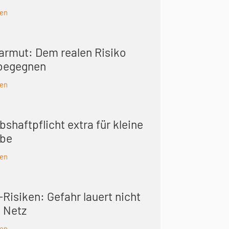
sen
sarmut: Dem realen Risiko
 begegnen
sen
bshaft­pflicht extra für kleine
ebe
sen
Risiken: Gefahr lauert nicht
m Netz
sen