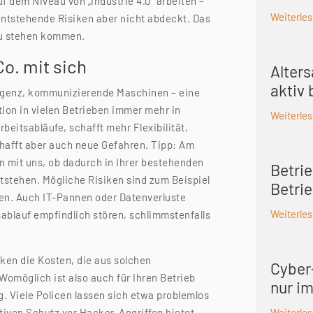
 dem Niveau von „Industrie 4.0“ arbeiten –
Weiterle
ntstehende Risiken aber nicht abdeckt. Das
 zu stehen kommen.
Co. mit sich
Alter
aktiv
elligenz, kommunizierende Maschinen – eine
ion in vielen Betrieben immer mehr in
Weiterle
rbeitsabläufe, schafft mehr Flexibilität,
chafft aber auch neue Gefahren. Tipp: Am
 mit uns, ob dadurch in Ihrer bestehenden
Betrie
stehen. Mögliche Risiken sind zum Beispiel
Betri
ken. Auch IT-Pannen oder Datenverluste
Weiterle
ablauf empfindlich stören, schlimmstenfalls
en die Kosten, die aus solchen
Cyber-
omöglich ist also auch für Ihren Betrieb
nur i
. Viele Policen lassen sich etwa problemlos
tiven Schutz vor Hacker-Angriffen bietet.
Weiterle