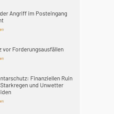
der Angriff im Posteingang
nt
sen
z vor Forderungsausfällen
sen
ntarschutz: Finanziellen Ruin
 Starkregen und Unwetter
iden
sen