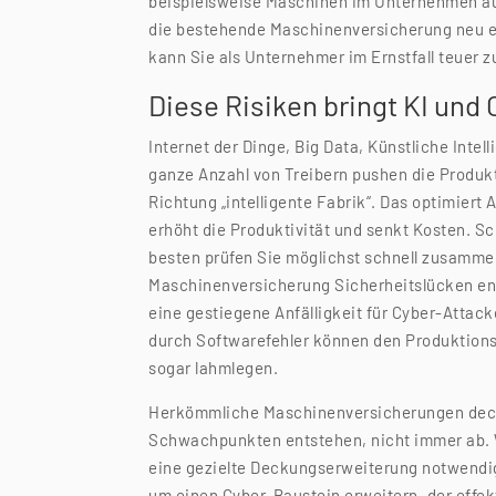
beispielsweise Maschinen im Unternehmen auf
die bestehende Maschinenversicherung neu e
kann Sie als Unternehmer im Ernstfall teuer
Diese Risiken bringt KI und 
Internet der Dinge, Big Data, Künstliche Int
ganze Anzahl von Treibern pushen die Produkt
Richtung „intelligente Fabrik“. Das optimiert A
erhöht die Produktivität und senkt Kosten. S
besten prüfen Sie möglichst schnell zusammen
Maschinenversicherung Sicherheitslücken ent
eine gestiegene Anfälligkeit für Cyber-Attac
durch Softwarefehler können den Produktions
sogar lahmlegen.
Herkömmliche Maschinenversicherungen deck
Schwachpunkten entstehen, nicht immer ab. W
eine gezielte Deckungserweiterung notwendig
um einen Cyber-Baustein erweitern, der effek