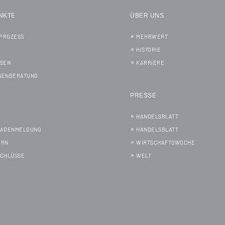
NKTE
ÜBER UNS
PROZESS
MEHRWERT
HISTORIE
SSEN
KARRIERE
NENBERATUNG
PRESSE
HANDELSBLATT
HADENMELDUNG
HANDELSBLATT
ERN
WIRTSCHAFTSWOCHE
SCHLÜSSE
WELT