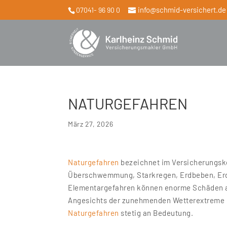
info@schmid-versichert.de
07041- 96 90 0
NATURGEFAHREN
März 27, 2026
Naturgefahren
bezeichnet im Versicherungsko
Überschwemmung, Starkregen, Erdbeben, Erd
Elementargefahren können enorme Schäden a
Angesichts der zunehmenden Wetterextreme 
Naturgefahren
stetig an Bedeutung.