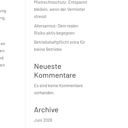
Mietrechtsschutz: Entspannt
bleiben, wenn der Vermieter
ung.
stresst
ng,
Altersarmut: Dem realen
Risiko aktiv begegnen
Betriebshaft­pflicht extra für
nen
kleine Betriebe
ben
nd
Neueste
sen
Kommentare
Es sind keine Kommentare
vorhanden.
Archive
Juni 2026