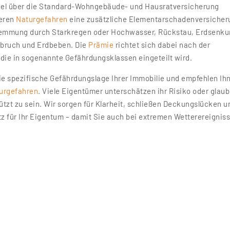
gel über die Standard-Wohngebäude- und Hausratversicherung
teren
Naturgefahren
eine zusätzliche Elementarschadenversicher
emmung durch Starkregen oder Hochwasser, Rückstau, Erdsenku
sbruch und Erdbeben. Die
Prämie
richtet sich dabei nach der
 die in sogenannte Gefährdungsklassen eingeteilt wird.
ie spezifische Gefährdungslage Ihrer Immobilie und empfehlen Ih
urgefahren
. Viele Eigentümer unterschätzen ihr Risiko oder glau
ützt zu sein. Wir sorgen für Klarheit, schließen Deckungslücken u
z für Ihr Eigentum – damit Sie auch bei extremen Wetterereignis