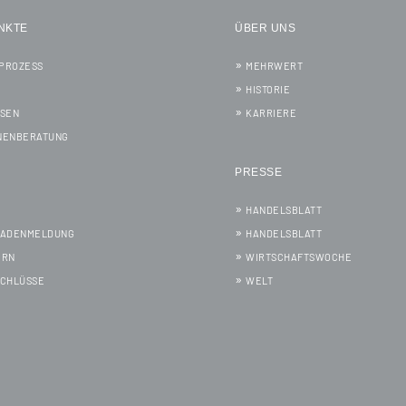
NKTE
ÜBER UNS
PROZESS
MEHRWERT
HISTORIE
SSEN
KARRIERE
NENBERATUNG
PRESSE
HANDELSBLATT
HADENMELDUNG
HANDELSBLATT
ERN
WIRTSCHAFTSWOCHE
SCHLÜSSE
WELT