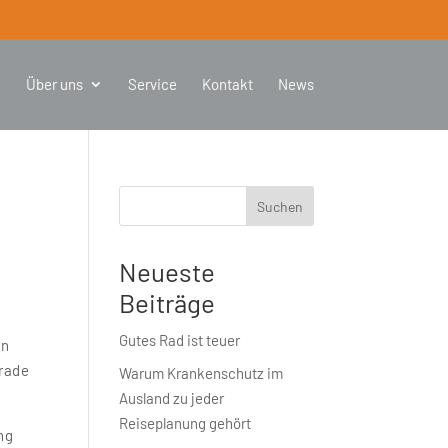
e
Über uns
Service
Kontakt
News
Suchen
Neueste
Beiträge
Gutes Rad ist teuer
en
erade
Warum Krankenschutz im
Ausland zu jeder
Reiseplanung gehört
ng