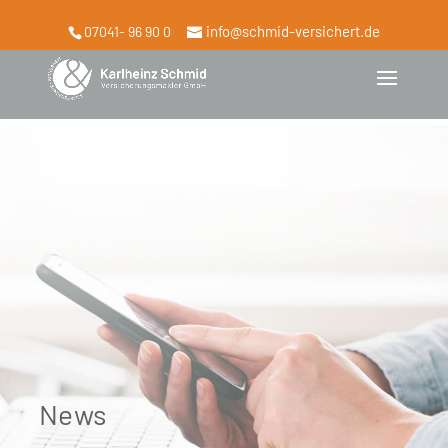
info@schmid-versichert.de
07041- 96 90 0
News