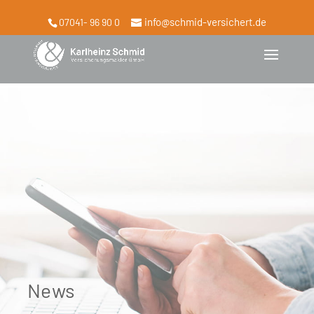
info@schmid-versichert.de
07041- 96 90 0
News