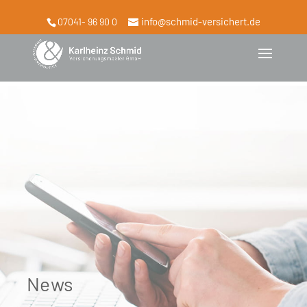
info@schmid-versichert.de
07041- 96 90 0
News